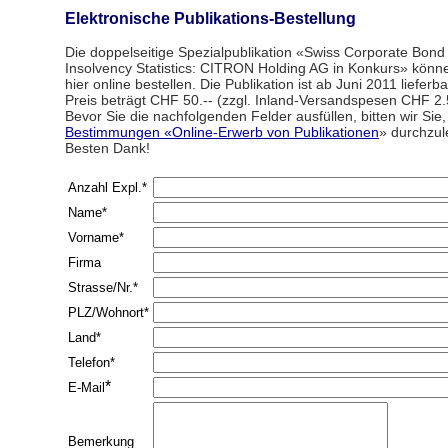
Elektronische Publikations-Bestellung
Die doppelseitige Spezialpublikation «Swiss Corporate Bond
Insolvency Statistics: CITRON Holding AG in Konkurs» könn
hier online bestellen. Die Publikation ist ab Juni 2011 lieferba
Preis beträgt CHF 50.-- (zzgl. Inland-Versandspesen CHF 2.
Bevor Sie die nachfolgenden Felder ausfüllen, bitten wir Sie,
Bestimmungen «Online-Erwerb von Publikationen
» durchzul
Besten Dank!
Anzahl Expl.*
Name*
Vorname*
Firma
Strasse/Nr.*
PLZ/Wohnort*
Land*
Telefon*
*
E-Mail
Bemerkung