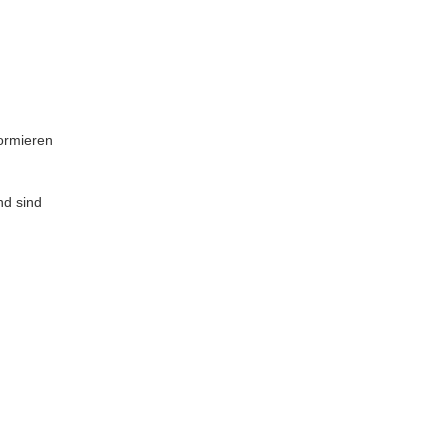
formieren
nd sind