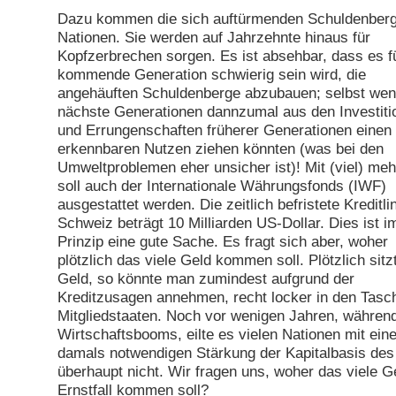
Dazu kommen die sich auftürmenden Schuldenberge
Nationen. Sie werden auf Jahrzehnte hinaus für
Kopfzerbrechen sorgen. Es ist absehbar, dass es f
kommende Generation schwierig sein wird, die
angehäuften Schuldenberge abzubauen; selbst we
nächste Generationen dannzumal aus den Investiti
und Errungenschaften früherer Generationen einen
erkennbaren Nutzen ziehen könnten (was bei den
Umweltproblemen eher unsicher ist)! Mit (viel) me
soll auch der Internationale Währungsfonds (IWF)
ausgestattet werden. Die zeitlich befristete Kreditli
Schweiz beträgt 10 Milliarden US-Dollar. Dies ist i
Prinzip eine gute Sache. Es fragt sich aber, woher
plötzlich das viele Geld kommen soll. Plötzlich sitz
Geld, so könnte man zumindest aufgrund der
Kreditzusagen annehmen, recht locker in den Tasc
Mitgliedstaaten. Noch vor wenigen Jahren, währen
Wirtschaftsbooms, eilte es vielen Nationen mit ein
damals notwendigen Stärkung der Kapitalbasis de
überhaupt nicht. Wir fragen uns, woher das viele G
Ernstfall kommen soll?