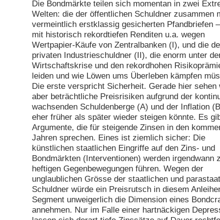
Die Bondmärkte teilen sich momentan in zwei Extr
Welten: die der öffentlichen Schuldner zusammen 
vermeintlich erstklassig gesicherten Pfandbriefen –
mit historisch rekordtiefen Renditen u.a. wegen
Wertpapier-Käufe von Zentralbanken (I), und die de
privaten Industrieschuldner (II), die enorm unter de
Wirtschaftskrise und den rekordhohen Risikoprämi
leiden und wie Löwen ums Überleben kämpfen müs
Die erste verspricht Sicherheit. Gerade hier sehen 
aber beträchtliche Preisrisiken aufgrund der kontinu
wachsenden Schuldenberge (A) und der Inflation (B
eher früher als später wieder steigen könnte. Es gib
Argumente, die für steigende Zinsen in den komm
Jahren sprechen. Eines ist ziemlich sicher: Die
künstlichen staatlichen Eingriffe auf den Zins- und
Bondmärkten (Interventionen) werden irgendwann 
heftigen Gegenbewegungen führen. Wegen der
unglaublichen Grösse der staatlichen und parastaat
Schuldner würde ein Preisrutsch in diesem Anleihe
Segment unweigerlich die Dimension eines Bondcr
annehmen. Nur im Falle einer hartnäckigen Depres