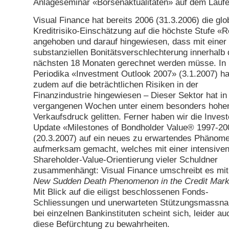
Anlageseminar «Börsenaktualitäten» auf dem Lauf
Visual Finance hat bereits 2006 (31.3.2006) die glo
Kreditrisiko-Einschätzung auf die höchste Stufe «R
angehoben und darauf hingewiesen, dass mit einer
substanziellen Bonitätsverschlechterung innerhalb 
nächsten 18 Monaten gerechnet werden müsse. In 
Periodika «Investment Outlook 2007» (3.1.2007) h
zudem auf die beträchtlichen Risiken in der
Finanzindustrie hingewiesen – Dieser Sektor hat in
vergangenen Wochen unter einem besonders hohe
Verkaufsdruck gelitten. Ferner haben wir die Inves
Update «Milestones of Bondholder Value® 1997-20
(20.3.2007) auf ein neues zu erwartendes Phänom
aufmerksam gemacht, welches mit einer intensive
Shareholder-Value-Orientierung vieler Schuldner
zusammenhängt: Visual Finance umschreibt es mi
New Sudden Death Phenomenon in the Credit Mark
Mit Blick auf die eiligst beschlossenen Fonds-
Schliessungen und unerwarteten Stützungsmassn
bei einzelnen Bankinstituten scheint sich, leider au
diese Befürchtung zu bewahrheiten.